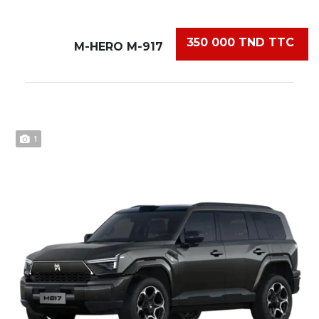
350 000 TND TTC
M-HERO M-917
1