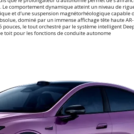
is que le prolongateur d’autonomie permet de s’affranch
km. Le comportement dynamique atteint un niveau de rigue
ctrique et d’une suspension magnétorhéologique capable d
absolue, dominé par un immense affichage tête haute AR
,6 pouces, le tout orchestré par le système intelligent D
e toit pour les fonctions de conduite autonome