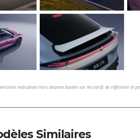
versions indicatives hors douane basées sur les tarifs de référence et pe
dèles Similaires