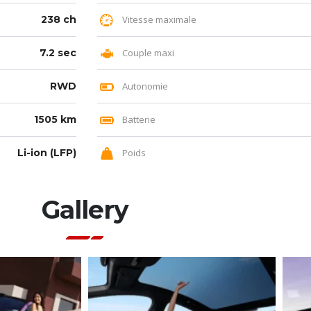
238 ch
Vitesse maximale
7.2 sec
Couple maxi
RWD
Autonomie
1505 km
Batterie
Li-ion (LFP)
Poids
Gallery