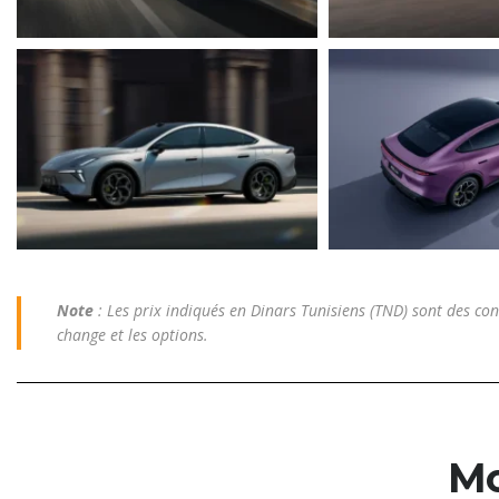
Note
: Les prix indiqués en Dinars Tunisiens (TND) sont des con
change et les options.
Mo