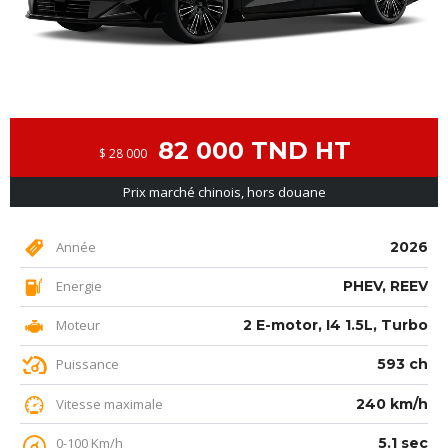
82 000 TND HT
$ 28 000
Prix marché chinois, hors douane
Année
2026
Energie
PHEV, REEV
Moteur
2 E-motor, I4 1.5L, Turbo
Puissance
593 ch
Vitesse maximale
240 km/h
0-100 Km/h
5.1 sec