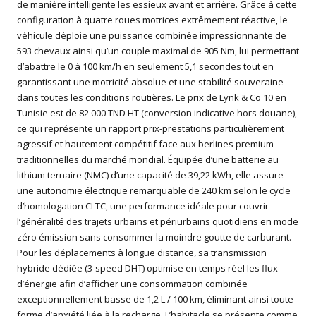
de manière intelligente les essieux avant et arrière. Grâce à cette
configuration à quatre roues motrices extrêmement réactive, le
véhicule déploie une puissance combinée impressionnante de
593 chevaux ainsi qu’un couple maximal de 905 Nm, lui permettant
d’abattre le 0 à 100 km/h en seulement 5,1 secondes tout en
garantissant une motricité absolue et une stabilité souveraine
dans toutes les conditions routières. Le prix de Lynk & Co 10 en
Tunisie est de 82 000 TND HT (conversion indicative hors douane),
ce qui représente un rapport prix-prestations particulièrement
agressif et hautement compétitif face aux berlines premium
traditionnelles du marché mondial. Équipée d’une batterie au
lithium ternaire (NMC) d’une capacité de 39,22 kWh, elle assure
une autonomie électrique remarquable de 240 km selon le cycle
d’homologation CLTC, une performance idéale pour couvrir
l’généralité des trajets urbains et périurbains quotidiens en mode
zéro émission sans consommer la moindre goutte de carburant.
Pour les déplacements à longue distance, sa transmission
hybride dédiée (3-speed DHT) optimise en temps réel les flux
d’énergie afin d’afficher une consommation combinée
exceptionnellement basse de 1,2 L / 100 km, éliminant ainsi toute
forme d’anxiété liée à la recharge. L’habitacle se présente comme