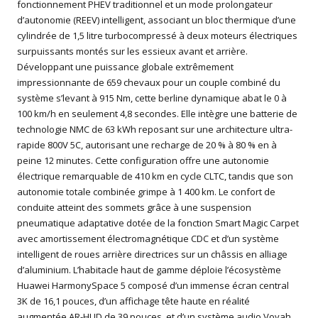
fonctionnement PHEV traditionnel et un mode prolongateur
d’autonomie (REEV) intelligent, associant un bloc thermique d’une
cylindrée de 1,5 litre turbocompressé à deux moteurs électriques
surpuissants montés sur les essieux avant et arrière.
Développant une puissance globale extrêmement
impressionnante de 659 chevaux pour un couple combiné du
système s’levant à 915 Nm, cette berline dynamique abat le 0 à
100 km/h en seulement 4,8 secondes. Elle intègre une batterie de
technologie NMC de 63 kWh reposant sur une architecture ultra-
rapide 800V 5C, autorisant une recharge de 20 % à 80 % en à
peine 12 minutes. Cette configuration offre une autonomie
électrique remarquable de 410 km en cycle CLTC, tandis que son
autonomie totale combinée grimpe à 1 400 km. Le confort de
conduite atteint des sommets grâce à une suspension
pneumatique adaptative dotée de la fonction Smart Magic Carpet
avec amortissement électromagnétique CDC et d’un système
intelligent de roues arrière directrices sur un châssis en alliage
d’aluminium. L’habitacle haut de gamme déploie l’écosystème
Huawei HarmonySpace 5 composé d’un immense écran central
3K de 16,1 pouces, d’un affichage tête haute en réalité
augmentée AR-HUD de 39 pouces, et d’un système audio Voyah