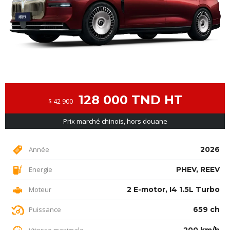
128 000 TND HT
$ 42 900
Prix marché chinois, hors douane
Année
2026
Energie
PHEV, REEV
Moteur
2 E-motor, I4 1.5L Turbo
Puissance
659 ch
Vitesse maximale
200 km/h