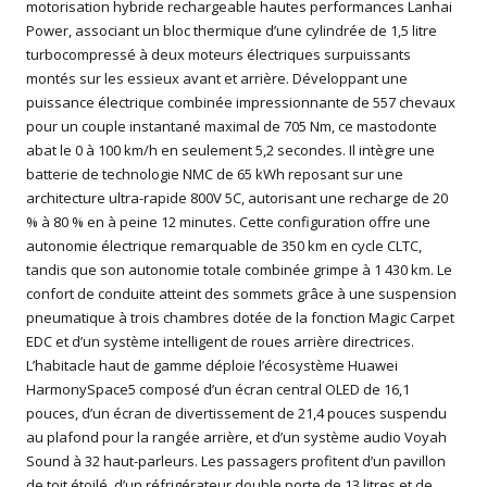
motorisation hybride rechargeable hautes performances Lanhai
Power, associant un bloc thermique d’une cylindrée de 1,5 litre
turbocompressé à deux moteurs électriques surpuissants
montés sur les essieux avant et arrière. Développant une
puissance électrique combinée impressionnante de 557 chevaux
pour un couple instantané maximal de 705 Nm, ce mastodonte
abat le 0 à 100 km/h en seulement 5,2 secondes. Il intègre une
batterie de technologie NMC de 65 kWh reposant sur une
architecture ultra-rapide 800V 5C, autorisant une recharge de 20
% à 80 % en à peine 12 minutes. Cette configuration offre une
autonomie électrique remarquable de 350 km en cycle CLTC,
tandis que son autonomie totale combinée grimpe à 1 430 km. Le
confort de conduite atteint des sommets grâce à une suspension
pneumatique à trois chambres dotée de la fonction Magic Carpet
EDC et d’un système intelligent de roues arrière directrices.
L’habitacle haut de gamme déploie l’écosystème Huawei
HarmonySpace5 composé d’un écran central OLED de 16,1
pouces, d’un écran de divertissement de 21,4 pouces suspendu
au plafond pour la rangée arrière, et d’un système audio Voyah
Sound à 32 haut-parleurs. Les passagers profitent d’un pavillon
de toit étoilé, d’un réfrigérateur double porte de 13 litres et de