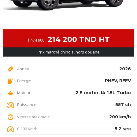
214 200 TND HT
$ ^74 900
Prix marché chinois, hors douane
Année
2026
Energie
PHEV, REEV
Moteur
2 E-motor, I4 1.5L Turbo
Puissance
557 ch
Vitesse maximale
200 km/h
0-100 Km/h
5.2 sec