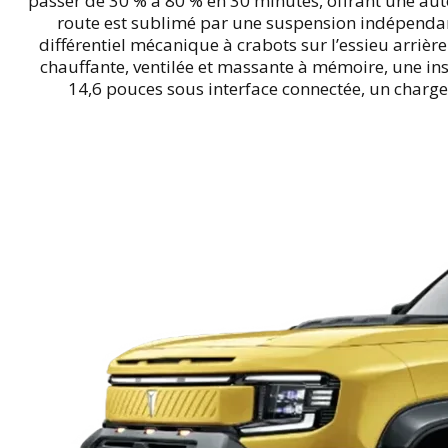
passer de 30 % à 80 % en 30 minutes, offrant une au
route est sublimé par une suspension indépendant
différentiel mécanique à crabots sur l’essieu arrièr
chauffante, ventilée et massante à mémoire, une ins
14,6 pouces sous interface connectée, un charg