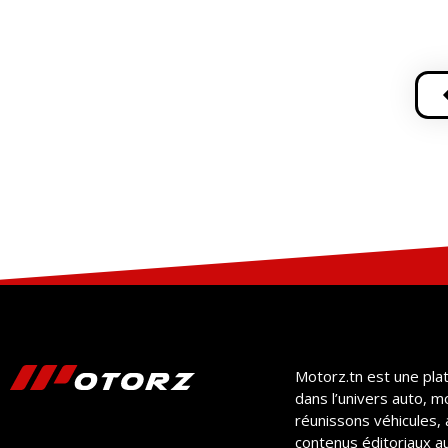
Motorz.tn est une pla
dans l’univers auto, m
réunissons véhicules, 
contenus éditoriaux a