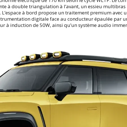
tonomie électrique de 170 km selon le cycle WLTP. Le com
e à double triangulation à l’avant, un essieu multibras 
e. L’espace à bord propose un traitement premium avec une 
trumentation digitale face au conducteur épaulée par une
eur à induction de 50W, ainsi qu’un système audio immers