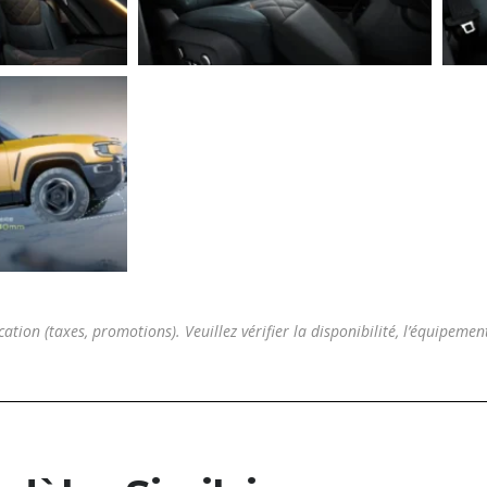
cation (taxes, promotions). Veuillez vérifier la disponibilité, l’équipemen