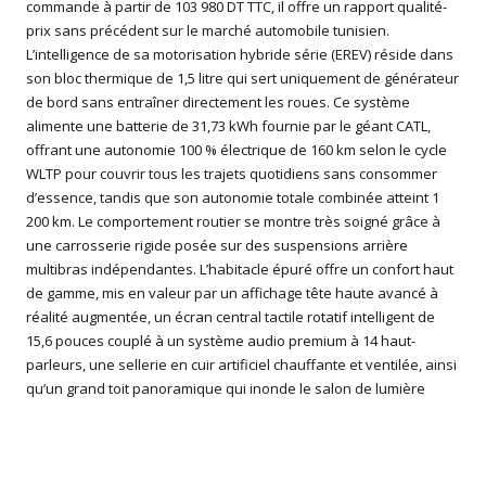
commande à partir de 103 980 DT TTC, il offre un rapport qualité-
prix sans précédent sur le marché automobile tunisien.
L’intelligence de sa motorisation hybride série (EREV) réside dans
son bloc thermique de 1,5 litre qui sert uniquement de générateur
de bord sans entraîner directement les roues. Ce système
alimente une batterie de 31,73 kWh fournie par le géant CATL,
offrant une autonomie 100 % électrique de 160 km selon le cycle
WLTP pour couvrir tous les trajets quotidiens sans consommer
d’essence, tandis que son autonomie totale combinée atteint 1
200 km. Le comportement routier se montre très soigné grâce à
une carrosserie rigide posée sur des suspensions arrière
multibras indépendantes. L’habitacle épuré offre un confort haut
de gamme, mis en valeur par un affichage tête haute avancé à
réalité augmentée, un écran central tactile rotatif intelligent de
15,6 pouces couplé à un système audio premium à 14 haut-
parleurs, une sellerie en cuir artificiel chauffante et ventilée, ainsi
qu’un grand toit panoramique qui inonde le salon de lumière