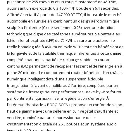
puissance de 295 chevaux et un couple instantané de 450 Nm,
autorisant un exercice du 0 à 100 km/h bouclé en 6,4 secondes.
Affiché à un tarif à partir de 147 900 DT TTC, il bouscule le marché
automobile en Tunisie en combinant un design aérodynamique
sculpté à l’italienne (Cx de seulement 0,23) avec une dotation
technologique digne des catégories supérieures. Sa batterie au
lithium fer phosphate (LFP) de 75 kWh assure une autonomie
réelle homologuée à 450 km en cycle WLTP, tout en bénéficiant de
la longévité et de la stabilité thermique inhérentes à cette chimie,
complétée par une capacité de recharge rapide en courant
continu (DC) permettant de récupérer l’essentiel de l’énergie en à
peine 20 minutes. Le comportement routier bénéficie d’un châssis
numérique intelligent doté d’une suspension à double
triangulation à l’avant et multibras à l’arrière, complétée par un
système de freinage hautes performances Brake-by-wire fourni
par Continental qui maximise la régénération d’énergie. À
l’intérieur, l’habitacle « POPO SOFA » propose un confort de salon
haut de gamme avec une sellerie en cuir végétal chauffante et
ventilée, dominée par une impressionnante dalle
d’instrumentation digitale de 26,3 pouces et un système audio
immersif à 20 haut-parleurs.