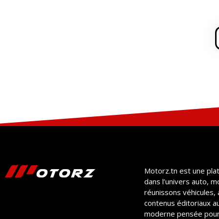
Motorz.tn est une pla
dans l’univers auto, m
réunissons véhicules, 
contenus éditoriaux a
moderne pensée pour