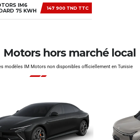
OTORS IM6
147 900 TND TTC
DARD 75 KWH
 Motors hors marché local
des modèles IM Motors non disponibles officiellement en Tunisie