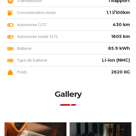
Transmission
1 Rapport
Consommation mixte
1.1 l/100km
Autonomie CLTC
430 km
Autonomie totale CLTC
1605 km
Batterie
65.9 kWh
Type de batterie
Li-ion (NMC)
Poids
2620 KG
Gallery