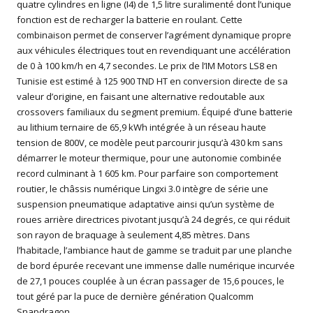
quatre cylindres en ligne (I4) de 1,5 litre suralimenté dont l’unique
fonction est de recharger la batterie en roulant. Cette
combinaison permet de conserver l’agrément dynamique propre
aux véhicules électriques tout en revendiquant une accélération
de 0 à 100 km/h en 4,7 secondes. Le prix de l’IM Motors LS8 en
Tunisie est estimé à 125 900 TND HT en conversion directe de sa
valeur d’origine, en faisant une alternative redoutable aux
crossovers familiaux du segment premium. Équipé d’une batterie
au lithium ternaire de 65,9 kWh intégrée à un réseau haute
tension de 800V, ce modèle peut parcourir jusqu’à 430 km sans
démarrer le moteur thermique, pour une autonomie combinée
record culminant à 1 605 km. Pour parfaire son comportement
routier, le châssis numérique Lingxi 3.0 intègre de série une
suspension pneumatique adaptative ainsi qu’un système de
roues arrière directrices pivotant jusqu’à 24 degrés, ce qui réduit
son rayon de braquage à seulement 4,85 mètres. Dans
l’habitacle, l’ambiance haut de gamme se traduit par une planche
de bord épurée recevant une immense dalle numérique incurvée
de 27,1 pouces couplée à un écran passager de 15,6 pouces, le
tout géré par la puce de dernière génération Qualcomm
Snapdragon