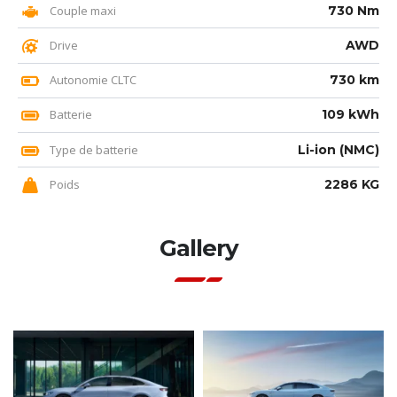
Couple maxi
730 Nm
Drive
AWD
Autonomie CLTC
730 km
Batterie
109 kWh
Type de batterie
Li-ion (NMC)
Poids
2286 KG
Gallery