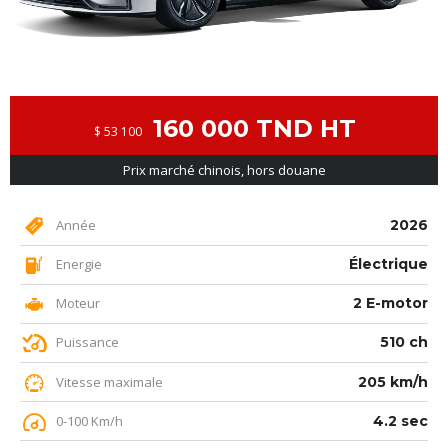
160 000 TND HT
$ 53 100
Prix marché chinois, hors douane
Année
2026
Energie
Électrique
Moteur
2 E-motor
Puissance
510 ch
Vitesse maximale
205 km/h
0-100 Km/h
4.2 sec