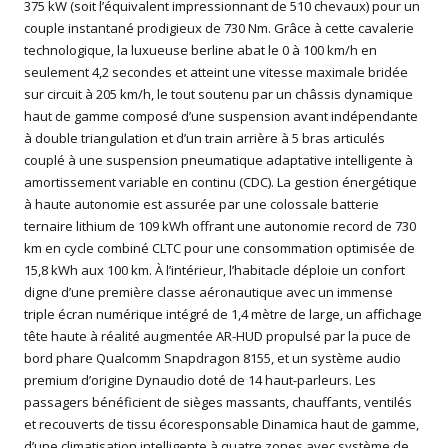
375 kW (soit l’équivalent impressionnant de 510 chevaux) pour un
couple instantané prodigieux de 730 Nm. Grâce à cette cavalerie
technologique, la luxueuse berline abat le 0 à 100 km/h en
seulement 4,2 secondes et atteint une vitesse maximale bridée
sur circuit à 205 km/h, le tout soutenu par un châssis dynamique
haut de gamme composé d’une suspension avant indépendante
à double triangulation et d’un train arrière à 5 bras articulés
couplé à une suspension pneumatique adaptative intelligente à
amortissement variable en continu (CDC). La gestion énergétique
à haute autonomie est assurée par une colossale batterie
ternaire lithium de 109 kWh offrant une autonomie record de 730
km en cycle combiné CLTC pour une consommation optimisée de
15,8 kWh aux 100 km. À l’intérieur, l’habitacle déploie un confort
digne d’une première classe aéronautique avec un immense
triple écran numérique intégré de 1,4 mètre de large, un affichage
tête haute à réalité augmentée AR-HUD propulsé par la puce de
bord phare Qualcomm Snapdragon 8155, et un système audio
premium d’origine Dynaudio doté de 14 haut-parleurs. Les
passagers bénéficient de sièges massants, chauffants, ventilés
et recouverts de tissu écoresponsable Dinamica haut de gamme,
d’une climatisation intelligente à quatre zones avec système de