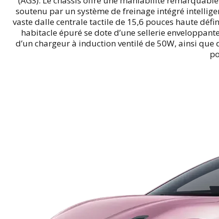
(AGS). Le châssis offre une maniabilité remarquabl
soutenu par un système de freinage intégré intellige
vaste dalle centrale tactile de 15,6 pouces haute défi
habitacle épuré se dote d’une sellerie enveloppant
d’un chargeur à induction ventilé de 50W, ainsi qu
po