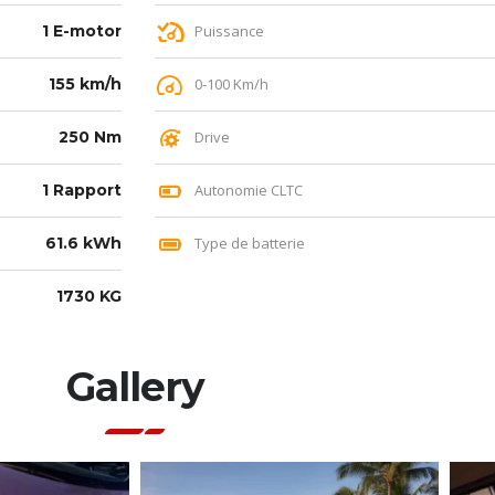
1 E-motor
Puissance
155 km/h
0-100 Km/h
250 Nm
Drive
1 Rapport
Autonomie CLTC
61.6 kWh
Type de batterie
1730 KG
Gallery