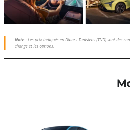
Note
: Les prix indiqués en Dinars Tunisiens (TND) sont des con
change et les options.
Mo