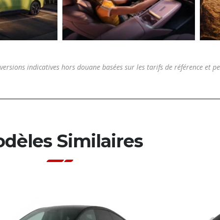
versions indicatives hors douane basées sur les tarifs de référence et pe
dèles Similaires