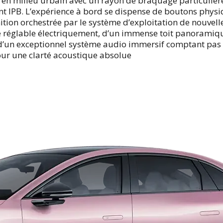
e en milieu urbain avec un rayon de braquage particulièr
nt IPB. L’expérience à bord se dispense de boutons physi
nition orchestrée par le système d’exploitation de nouvell
e réglable électriquement, d’un immense toit panoramique
e d’un exceptionnel système audio immersif comptant pas
ur une clarté acoustique absolue