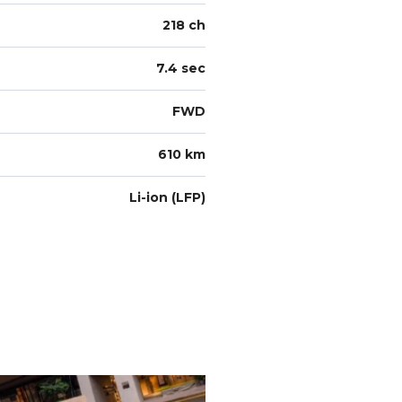
218 ch
7.4 sec
FWD
610 km
Li-ion (LFP)