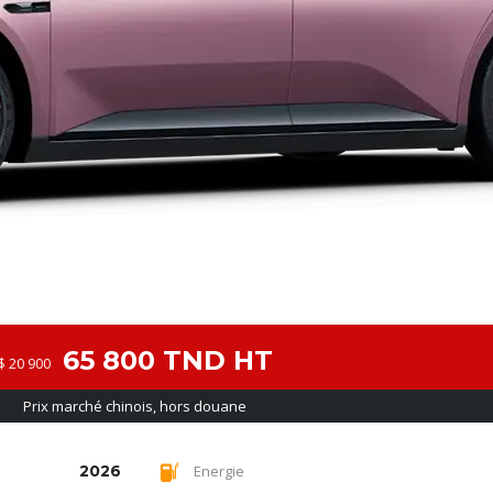
65 800 TND HT
$ 20 900
Prix marché chinois, hors douane
2026
Energie