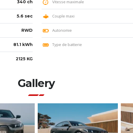
340 ch
Vitesse maximale
5.6 sec
Couple maxi
RWD
Autonomie
81.1 kWh
Type de batterie
2125 KG
Gallery