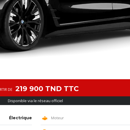
219 900 TND TTC
RTIR DE
Disponible via le réseau officiel
Électrique
Moteur