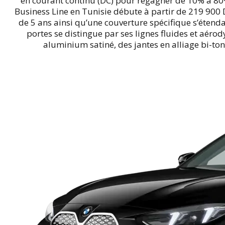
en courant continu (DC) pour regagner de 10% à 8
Business Line en Tunisie débute à partir de 219 900 
de 5 ans ainsi qu’une couverture spécifique s’étenda
portes se distingue par ses lignes fluides et aér
aluminium satiné, des jantes en alliage bi-to