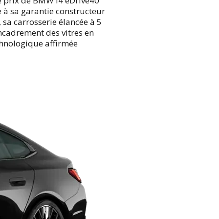
e prix de BMW i4 eDrive40
e à sa garantie constructeur
 sa carrosserie élancée à 5
ncadrement des vitres en
chnologique affirmée