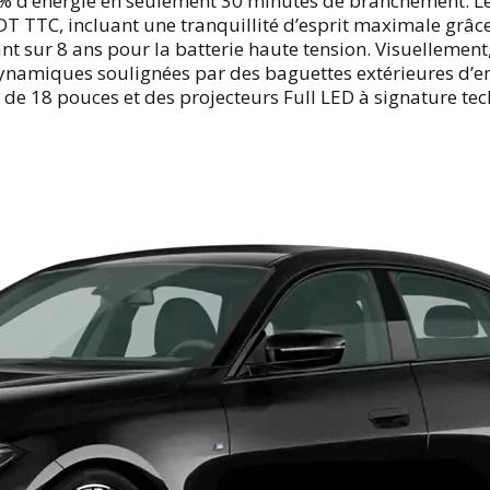
0% d’énergie en seulement 30 minutes de branchement. L
DT TTC, incluant une tranquillité d’esprit maximale grâc
nt sur 8 ans pour la batterie haute tension. Visuellement,
odynamiques soulignées par des baguettes extérieures d’e
n de 18 pouces et des projecteurs Full LED à signature te