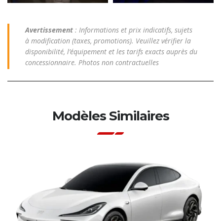
Avertissement
: Informations et prix indicatifs, sujets
à modification (taxes, promotions). Veuillez vérifier la
disponibilité, l’équipement et les tarifs exacts auprès du
concessionnaire. Photos non contractuelles
Modèles Similaires