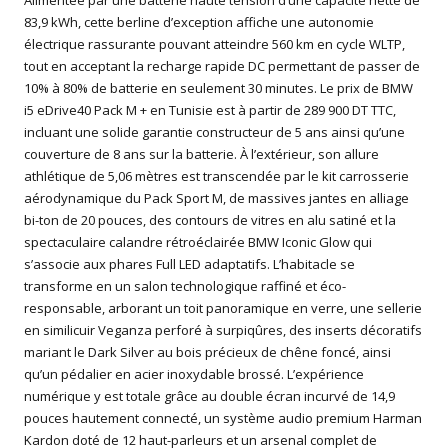
Alimentée par une batterie haute tension d’une capacité nette de
83,9 kWh, cette berline d’exception affiche une autonomie
électrique rassurante pouvant atteindre 560 km en cycle WLTP,
tout en acceptant la recharge rapide DC permettant de passer de
10% à 80% de batterie en seulement 30 minutes. Le prix de BMW
i5 eDrive40 Pack M + en Tunisie est à partir de 289 900 DT TTC,
incluant une solide garantie constructeur de 5 ans ainsi qu’une
couverture de 8 ans sur la batterie. À l’extérieur, son allure
athlétique de 5,06 mètres est transcendée par le kit carrosserie
aérodynamique du Pack Sport M, de massives jantes en alliage
bi-ton de 20 pouces, des contours de vitres en alu satiné et la
spectaculaire calandre rétroéclairée BMW Iconic Glow qui
s’associe aux phares Full LED adaptatifs. L’habitacle se
transforme en un salon technologique raffiné et éco-
responsable, arborant un toit panoramique en verre, une sellerie
en similicuir Veganza perforé à surpiqûres, des inserts décoratifs
mariant le Dark Silver au bois précieux de chêne foncé, ainsi
qu’un pédalier en acier inoxydable brossé. L’expérience
numérique y est totale grâce au double écran incurvé de 14,9
pouces hautement connecté, un système audio premium Harman
Kardon doté de 12 haut-parleurs et un arsenal complet de