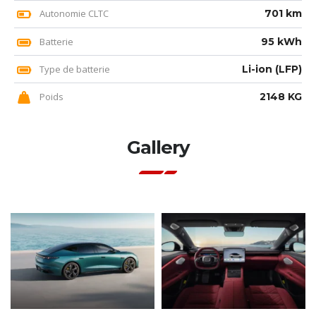
Autonomie CLTC
701 km
Batterie
95 kWh
Type de batterie
Li-ion (LFP)
Poids
2148 KG
Gallery