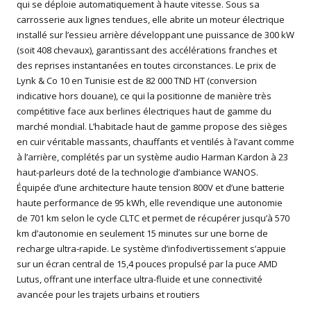
qui se déploie automatiquement à haute vitesse. Sous sa
carrosserie aux lignes tendues, elle abrite un moteur électrique
installé sur l’essieu arrière développant une puissance de 300 kW
(soit 408 chevaux), garantissant des accélérations franches et
des reprises instantanées en toutes circonstances. Le prix de
Lynk & Co 10 en Tunisie est de 82 000 TND HT (conversion
indicative hors douane), ce qui la positionne de manière très
compétitive face aux berlines électriques haut de gamme du
marché mondial. L’habitacle haut de gamme propose des sièges
en cuir véritable massants, chauffants et ventilés à l’avant comme
à l’arrière, complétés par un système audio Harman Kardon à 23
haut-parleurs doté de la technologie d’ambiance WANOS.
Équipée d’une architecture haute tension 800V et d’une batterie
haute performance de 95 kWh, elle revendique une autonomie
de 701 km selon le cycle CLTC et permet de récupérer jusqu’à 570
km d’autonomie en seulement 15 minutes sur une borne de
recharge ultra-rapide. Le système d’infodivertissement s’appuie
sur un écran central de 15,4 pouces propulsé par la puce AMD
Lutus, offrant une interface ultra-fluide et une connectivité
avancée pour les trajets urbains et routiers