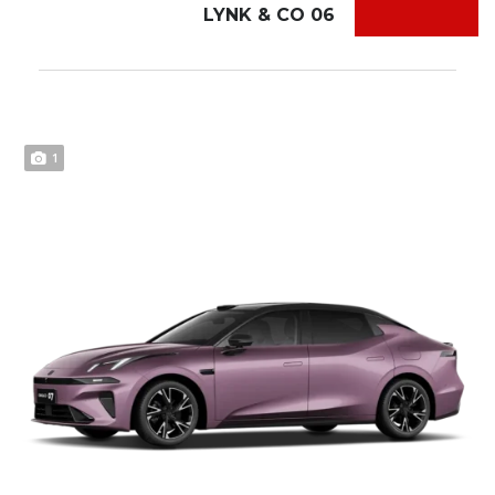
LYNK & CO 06
1