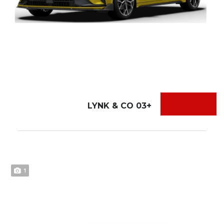
LYNK & CO 03+
1