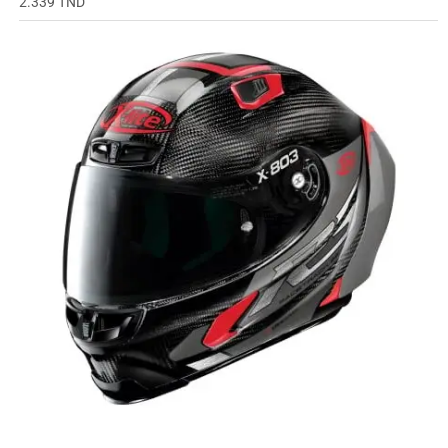
2.339
TND