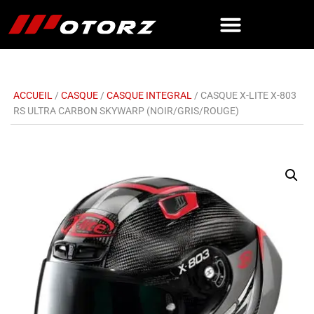
ACCUEIL
/
CASQUE
/
CASQUE INTEGRAL
/ CASQUE X-LITE X-803
RS ULTRA CARBON SKYWARP (NOIR/GRIS/ROUGE)