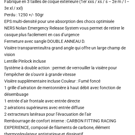
Fabriqué en 3 tailles de coque extérieure (1er xxs / xs / s – 2e m / l –
3e xl / xxl)
Perdu : 1250 +/- 50gr
EPS multi-densité pour une absorption des chocs optimisée
NERS Nolan Emergency Release System vous permet de retirer le
casque plus facilement en cas d’urgence
Fermeture avec sangle DOUBLE ANNEAU D.
Visière transparenteultra grand angle qui offre un large champ de
vision
Lentille Pinlock incluse
Système à double action : permet de verrouiller la visière pour
l’empêcher de s’ouvrir à grande vitesse
Visière supplémentaire incluse Couleur : Fumé foncé
1 grille d’aération de mentonnière à haut débit avec fonction de
désembuage
1 entrée d’air frontale avec entrée directe
2 aérations supérieures avec entrée diffuse
2 extracteurs latéraux pour l’évacuation de l’air
Rembourrage de confort interne : CARBON FITTING RACING
EXPERIENCE, composé de filaments de carbone, élément
thermorégulateur antistatique et dissipatif.