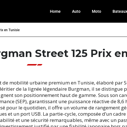
Home
Auto
Moto
Bateau
ix en Tunisie
gman Street 125 Prix en
 de mobilité urbaine premium en Tunisie, élaboré par Suz
ritier de la lignée légendaire Burgman, il se distingue p
oulignent son positionnement haut de gamme. Sous son ca
rmance (SEP), garantissant une puissance réactive de 8,6
pour le quotidien, il offre un volume de rangement géné
s et un port USB. La partie-cycle, composée d’un cadre en
tabilité et une sécurité remarquables, même avec un pass
nvestissement justifié par une fiabilité japonaise hors pa