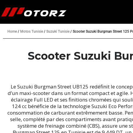
Home
/
Motos Tunisie
/
Suzuki Tunisie
/
Scooter Suzuki Burgman Street 125 Pr
Scooter Suzuki Bur
Le Suzuki Burgman Street UB125 redéfinit le concept
d’un maxi-scooter dans un format compact et agile. Hé
éclairage Full LED et ses finitions chromées qui s
124 cc bénéficie de la technologie Suzuki Eco Perfo
consommation de carburant extrêmement basse. Pensé 
selle, complété par des compartiments avant pratique
système de freinage combiné (CBS), assure une s
Burgman Street 125 en Tunisie est de 9 449 DT, un i