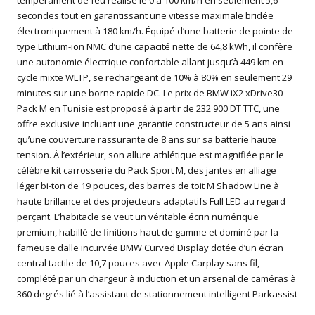
tempérament de feu réalise le 0 à 100 km/h en seulement 5,6
secondes tout en garantissant une vitesse maximale bridée
électroniquement à 180 km/h. Équipé d’une batterie de pointe de
type Lithium-ion NMC d’une capacité nette de 64,8 kWh, il confère
une autonomie électrique confortable allant jusqu’à 449 km en
cycle mixte WLTP, se rechargeant de 10% à 80% en seulement 29
minutes sur une borne rapide DC. Le prix de BMW iX2 xDrive30
Pack M en Tunisie est proposé à partir de 232 900 DT TTC, une
offre exclusive incluant une garantie constructeur de 5 ans ainsi
qu’une couverture rassurante de 8 ans sur sa batterie haute
tension. À l’extérieur, son allure athlétique est magnifiée par le
célèbre kit carrosserie du Pack Sport M, des jantes en alliage
léger bi-ton de 19 pouces, des barres de toit M Shadow Line à
haute brillance et des projecteurs adaptatifs Full LED au regard
perçant. L’habitacle se veut un véritable écrin numérique
premium, habillé de finitions haut de gamme et dominé par la
fameuse dalle incurvée BMW Curved Display dotée d’un écran
central tactile de 10,7 pouces avec Apple Carplay sans fil,
complété par un chargeur à induction et un arsenal de caméras à
360 degrés lié à l’assistant de stationnement intelligent Parkassist