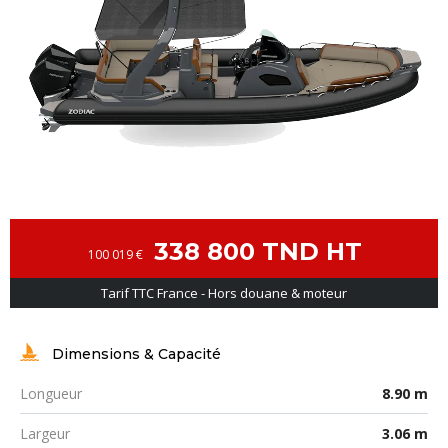
338 800 TND HT
100 019 €
Tarif TTC France - Hors douane & moteur
Dimensions & Capacité
Longueur
8.90 m
Largeur
3.06 m