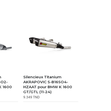
m
Silencieux Titanium
SO2-
AKRAPOVIC S-B16SO4-
K 1600
HZAAT pour BMW K 1600
GT/GTL (11-24)
9.349
TND