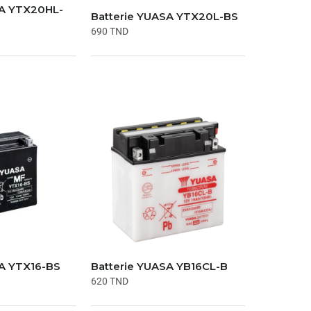
SA YTX20HL-
Batterie YUASA YTX20L-BS
690
TND
SA YTX16-BS
Batterie YUASA YB16CL-B
620
TND