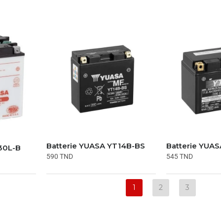
Batterie YUASA YT14B-BS
Batterie YUA
30L-B
590
TND
545
TND
1
2
3