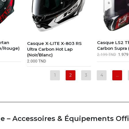
rtan
Casque LS2 T
Casque X-LITE X-803 RS
ne/Rouge)
Carbon Supra 
Ultra Carbon Hot Lap
(Noir/Blanc)
2.199
TND
1.97
2.000
TND
1
2
3
4
…
 – Accessoires & Équipements Offi