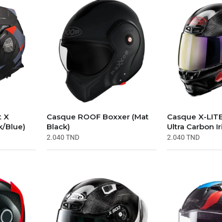
t X
Casque ROOF Boxxer (Mat
Casque X-LIT
k/Blue)
Black)
Ultra Carbon I
2.040
TND
2.040
TND