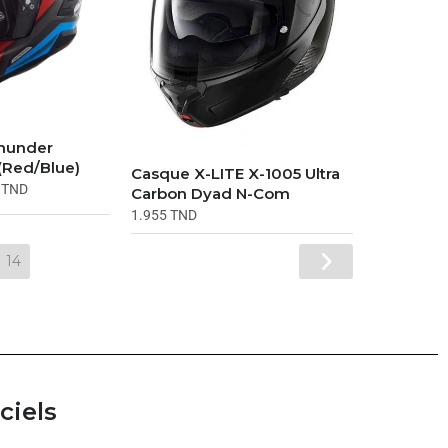
hunder
(Red/Blue)
Casque X-LITE X-1005 Ultra
9
TND
Carbon Dyad N-Com
1.955
TND
14
ciels