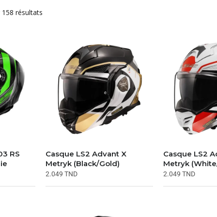
 158 résultats
03 RS
Casque LS2 Advant X
Casque LS2 A
ie
Metryk (Black/Gold)
Metryk (White
2.049
TND
2.049
TND