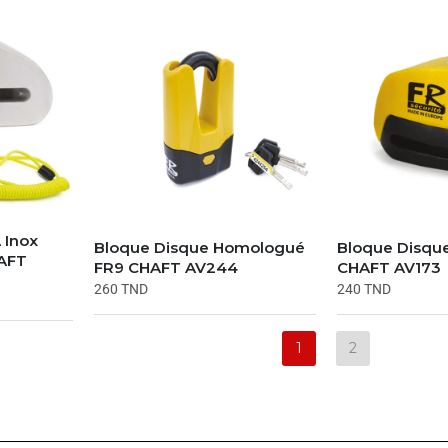
 Inox
Bloque Disque Homologué
Bloque Disqu
HAFT
FR9 CHAFT AV244
CHAFT AV173
260
TND
240
TND
1
2