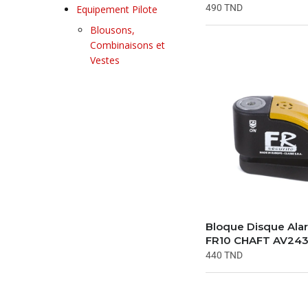
490
TND
Equipement Pilote
Blousons,
Combinaisons et
Vestes
Bloque Disque Al
FR10 CHAFT AV24
440
TND