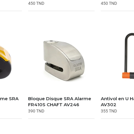
450
TND
450
TND
arme SRA
Bloque Disque SRA Alarme
Antivol en U 
3
FR410S CHAFT AV246
AV302
390
TND
355
TND