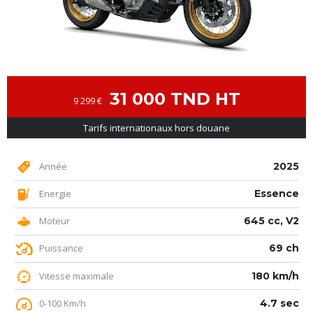
31 000 TND HT
9 299 €
Tarifs internationaux hors douane
Année
2025
Energie
Essence
Moteur
645 cc, V2
Puissance
69 ch
Vitesse maximale
180 km/h
0-100 Km/h
4.7 sec