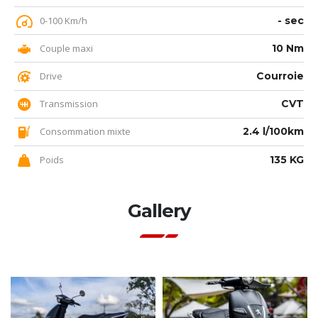
0-100 Km/h
- sec
Couple maxi
10 Nm
Drive
Courroie
Transmission
CVT
Consommation mixte
2.4 l/100km
Poids
135 KG
Gallery