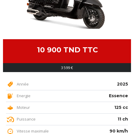
10 900 TND TTC
3 599 €
Année
2025
Energie
Essence
Moteur
125 cc
Puissance
11 ch
Vitesse maximale
90 km/h