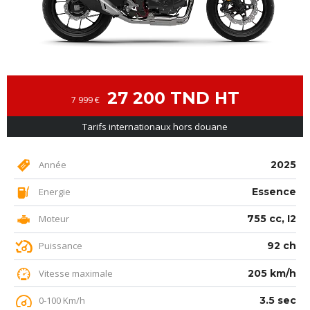
27 200 TND HT
7 999 €
Tarifs internationaux hors douane
Année
2025
Energie
Essence
Moteur
755 cc, I2
Puissance
92 ch
Vitesse maximale
205 km/h
0-100 Km/h
3.5 sec