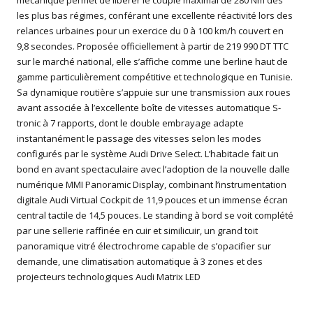
mécanique permet de libérer le couple maximal de 280 Nm dès
les plus bas régimes, conférant une excellente réactivité lors des
relances urbaines pour un exercice du 0 à 100 km/h couvert en
9,8 secondes. Proposée officiellement à partir de 219 990 DT TTC
sur le marché national, elle s’affiche comme une berline haut de
gamme particulièrement compétitive et technologique en Tunisie.
Sa dynamique routière s’appuie sur une transmission aux roues
avant associée à l’excellente boîte de vitesses automatique S-
tronic à 7 rapports, dont le double embrayage adapte
instantanément le passage des vitesses selon les modes
configurés par le système Audi Drive Select. L’habitacle fait un
bond en avant spectaculaire avec l’adoption de la nouvelle dalle
numérique MMI Panoramic Display, combinant l’instrumentation
digitale Audi Virtual Cockpit de 11,9 pouces et un immense écran
central tactile de 14,5 pouces. Le standing à bord se voit complété
par une sellerie raffinée en cuir et similicuir, un grand toit
panoramique vitré électrochrome capable de s’opacifier sur
demande, une climatisation automatique à 3 zones et des
projecteurs technologiques Audi Matrix LED