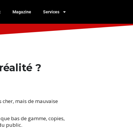
x
Magazine
Services
éalité ?
s cher, mais de mauvaise
nique bas de gamme, copies,
du public.