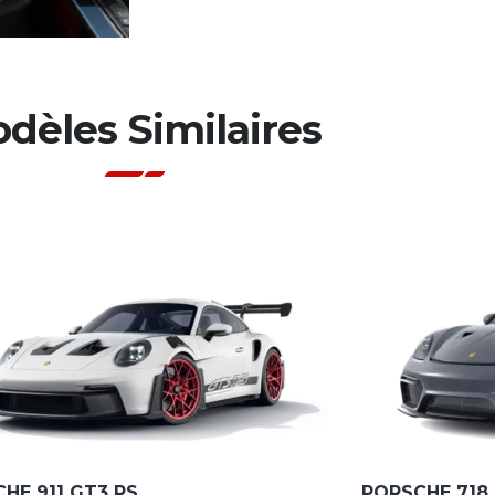
dèles Similaires
HE 911 GT3 RS
PORSCHE 718