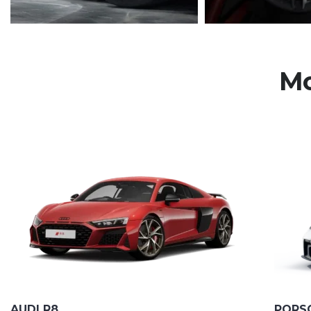
Mo
AUDI R8
PORSC