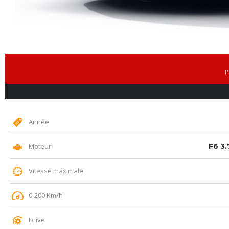
P
Année
Moteur
F6 3.
Vitesse maximale
0-200 Km/h
Drive