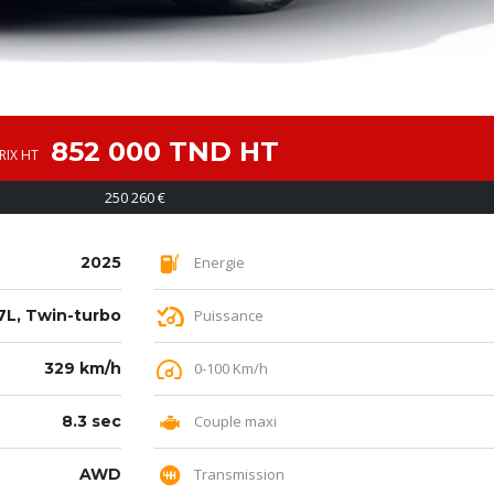
852 000 TND HT
RIX HT
250 260 €
2025
Energie
7L, Twin-turbo
Puissance
329 km/h
0-100 Km/h
8.3 sec
Couple maxi
AWD
Transmission