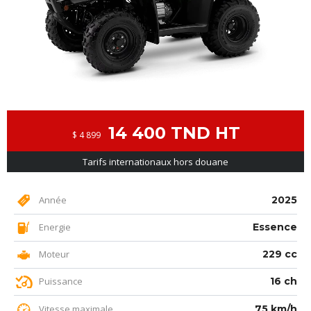
14 400 TND HT
$ 4 899
Tarifs internationaux hors douane
Année
2025
Energie
Essence
Moteur
229 cc
Puissance
16 ch
Vitesse maximale
75 km/h