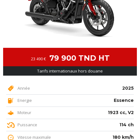
79 900 TND HT
23 490 €
Tarifs internationaux hors douane
Année
2025
Energie
Essence
Moteur
1923 cc, V2
Puissance
114 ch
Vitesse maximale
180 km/h