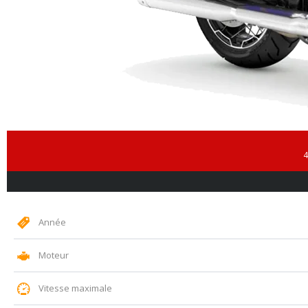
4
Année
Moteur
Vitesse maximale