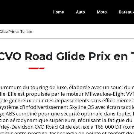
Home
Auto
Moto
Bateau
lide Prix en Tunisie
CVO Road Glide Prix en 
summum du touring de luxe, élaborée avec un souci du dé
elle. Elle est propulsée par le moteur Milwaukee-Eight VVT
uple généreux pour des dépassements sans effort même à
système d’infodivertissement Skyline OS avec écran tacti
nage ABS combiné pour une sécurité optimale dans toutes 
tion aérodynamique supérieure, réduisant la fatigue du 
arley-Davidson CVO Road Glide est fixé à 165 000 DT (conve
mis entre prestige, technologie de pointe et confort de