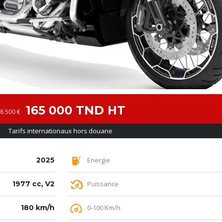
165 000 TND HT
8 500 €
Tarifs internationaux hors douane
2025
Energie
1977 cc, V2
Puissance
180 km/h
0-100 Km/h