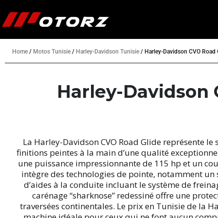
Home
/
Motos Tunisie
/
Harley-Davidson Tunisie
/
Harley-Davidson CVO Road G
Harley-Davidson 
La Harley-Davidson CVO Road Glide représente le 
finitions peintes à la main d’une qualité exceptionn
une puissance impressionnante de 115 hp et un co
intègre des technologies de pointe, notamment un 
d’aides à la conduite incluant le système de frei
carénage “sharknose” redessiné offre une protec
traversées continentales. Le prix en Tunisie de la H
machine idéale pour ceux qui ne font aucun compro