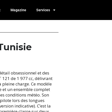
x
Magazine
Services
Tunisie
tail obsessionnel et des
 121 de 1 977 cc, délivrant
 pleine charge. Ce modèle
le et un ensemble complet
les conditions météo. Son
pilote lors des longues
rsion indicative). C’est la
 première classe sur deux