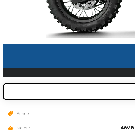
Année
Moteur
48V B