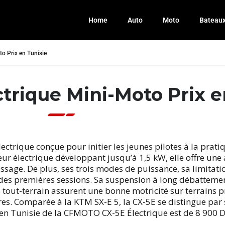
Home
Auto
Moto
Bateau
o Prix en Tunisie
rique Mini-Moto Prix e
trique conçue pour initier les jeunes pilotes à la prati
r électrique développant jusqu’à 1,5 kW, elle offre une 
ssage. De plus, ses trois modes de puissance, sa limitatio
 des premières sessions. Sa suspension à long débattemen
s tout-terrain assurent une bonne motricité sur terrains pr
res. Comparée à la KTM SX-E 5, la CX-5E se distingue par
rix en Tunisie de la CFMOTO CX-5E Électrique est de 8 900