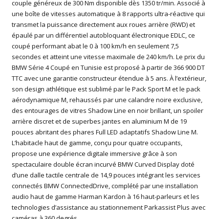
couple généreux de 300 Nm disponible dès 1350 tr/min. Associé à
une boîte de vitesses automatique à 8 rapports ultra-réactive qui
transmet la puissance directement aux roues arrière (RWD) et
épaulé par un différentiel autobloquant électronique EDLC, ce
coupé performant abat le 0 à 100 km/h en seulement 7,5
secondes et atteint une vitesse maximale de 240 km/h. Le prix du
BMW Série 4 Coupé en Tunisie est proposé à partir de 366 900 DT
TTC avec une garantie constructeur étendue à 5 ans. À l’extérieur,
son design athlétique est sublimé par le Pack Sport M et le pack
aérodynamique M, rehaussés par une calandre noire exclusive,
des entourages de vitres Shadow Line en noir brillant, un spoiler
arrière discret et de superbes jantes en aluminium M de 19
pouces abritant des phares Full LED adaptatifs Shadow Line M.
L’habitacle haut de gamme, conçu pour quatre occupants,
propose une expérience digitale immersive grâce à son
spectaculaire double écran incurvé BMW Curved Display doté
d’une dalle tactile centrale de 14,9 pouces intégrant les services
connectés BMW ConnectedDrive, complété par une installation
audio haut de gamme Harman Kardon à 16 haut-parleurs et les
technologies d’assistance au stationnement Parkassist Plus avec
caméras à 360 degrés