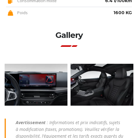
Consommation mixte
6.4 l/100km
Poids
1600 KG
Gallery
Avertissement
: Informations et prix indicatifs, sujets
à modification (taxes, promotions). Veuillez vérifier la
disponibilité, l’équipement et les tarifs exacts auprès du