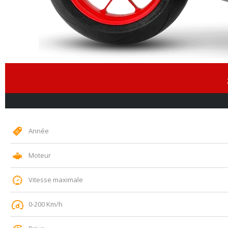
Année
Moteur
Vitesse maximale
0-200 Km/h