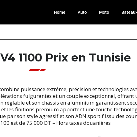
Home
Auto
Moto
Bateau
SV4 1100 Prix en Tunisie
 combine puissance extrême, précision et technologies a
lérations fulgurantes et un couple exceptionnel, offrant 
ion réglable et son châssis en aluminium garantissent sé
T et les finitions premium apportent une touche technolog
 par son style agressif et son ADN sportif issu des cours
 1100 est de 75 000 DT – Hors taxes douanières