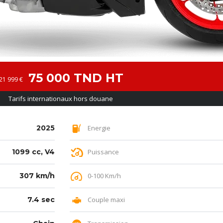
75 000 TND HT
21 999 €
Tarifs internationaux hors douane
2025
Energie
1099 cc, V4
Puissance
307 km/h
0-100 Km/h
7.4 sec
Couple maxi