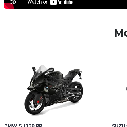
Mo
BMW S 1000 RR
SUZU