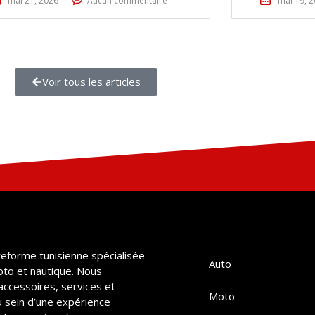
mai 21, 2026
Aucun commentaire
mai 19, 
Voir tous les articles
teforme tunisienne spécialisée
Auto
oto et nautique. Nous
accessoires, services et
Moto
u sein d’une expérience