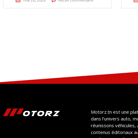
mai 26, 2026
Aucun commentaire
Motorz.tn est une pla
dans l’univers auto, m
réunissons véhicules, 
contenus éditoriaux a