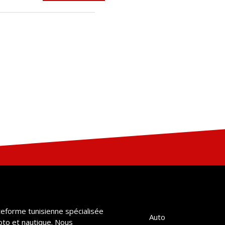
teforme tunisienne spécialisée
Auto
oto et nautique. Nous