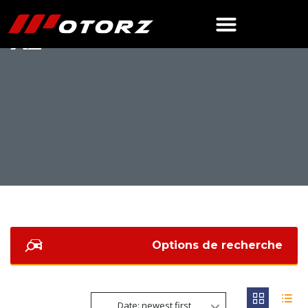
X2
Options de recherche
Date: newest first