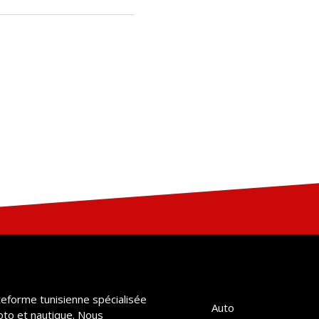
teforme tunisienne spécialisée
Auto
oto et nautique. Nous