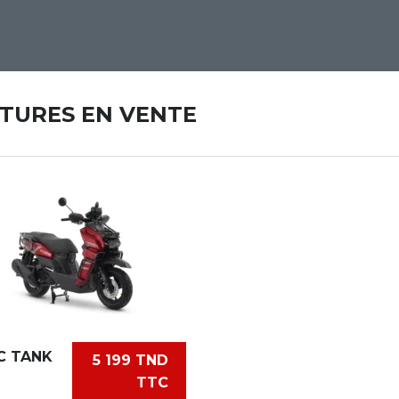
ITURES EN VENTE
C TANK
5 199 TND
TTC