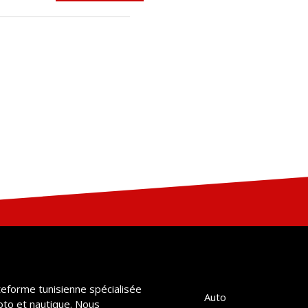
teforme tunisienne spécialisée
Auto
oto et nautique. Nous