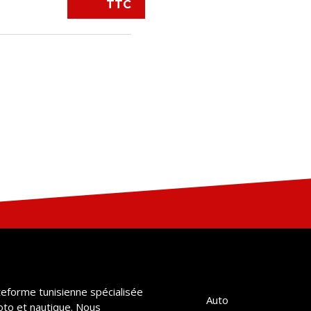
TTC
teforme tunisienne spécialisée
Auto
oto et nautique. Nous