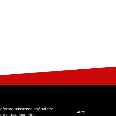
teforme tunisienne spécialisée
Auto
oto et nautique. Nous