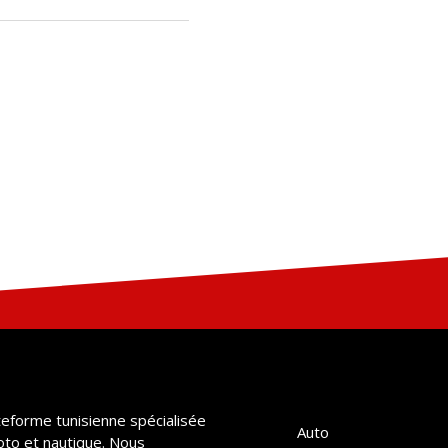
teforme tunisienne spécialisée
Auto
oto et nautique. Nous