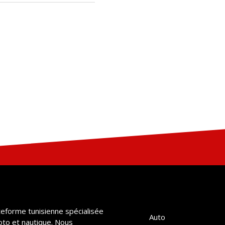
teforme tunisienne spécialisée
Auto
oto et nautique. Nous