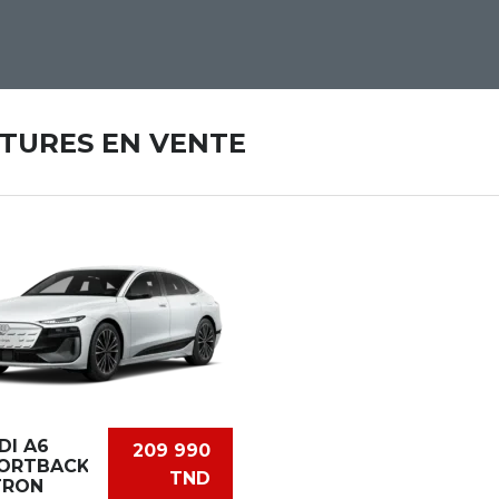
ITURES EN VENTE
DI A6
209 990
ORTBACK
TND
TRON