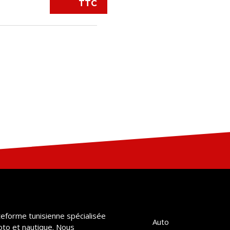
TTC
teforme tunisienne spécialisée
Auto
oto et nautique. Nous