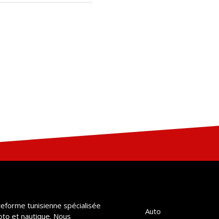
teforme tunisienne spécialisée
Auto
oto et nautique. Nous